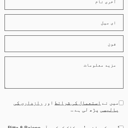
میں نے
استعمال کی شرائط
اور
رازداری کی
پالیسی
پڑھ لی ہے ..
'جمع کروائیں' پر کلک کرکے، آپ Pitta & Baione