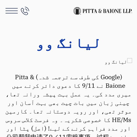
لیانگ وو
(Google کی طرف سے ترجمہ شدہ) Pitta &
Baione نے 9/11 کا دعوی دائر کرنے میں
میری مدد کی۔ یہ عمل بہت پیشہ ورانہ تھا،
چینی زبان میں بات چیت بھی بہت آسان اور
موثر تھی، اور رویہ دوستانہ تھا۔ کارمین
HE/Ms کا خصوصی شکریہ۔ وہ فرسٹ کلاس سروس
اور مدد فراہم کرنے کے لیے! (اصل) پٹا اور
بائیون公司帮我申请了9／11索赔事项。过程