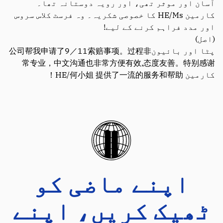
آسان اور موثر تھی، اور رویہ دوستانہ تھا۔
کارمین HE/Ms کا خصوصی شکریہ۔ وہ فرسٹ کلاس سروس
اور مدد فراہم کرنے کے لیے!
(اصل)
پٹا اور بائیون公司帮我申请了9／11索赔事项。过程非
常专业，中文沟通也非常方便有效,态度友善。特别感谢
کارمین HE/何小姐 提供了一流的服务和帮助！
اپنے ماضی کو
ٹھیک کریں، اپنے