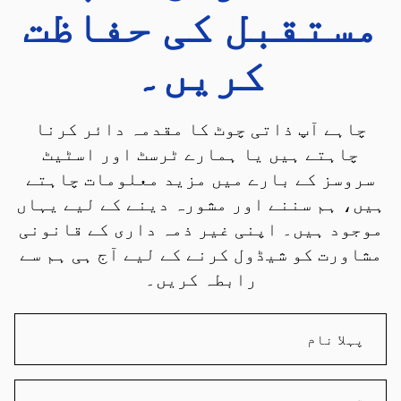
مستقبل کی حفاظت
کریں۔
چاہے آپ ذاتی چوٹ کا مقدمہ دائر کرنا
چاہتے ہیں یا ہمارے ٹرسٹ اور اسٹیٹ
سروسز کے بارے میں مزید معلومات چاہتے
ہیں، ہم سننے اور مشورہ دینے کے لیے یہاں
موجود ہیں۔ اپنی غیر ذمہ داری کے قانونی
مشاورت کو شیڈول کرنے کے لیے آج ہی ہم سے
رابطہ کریں۔