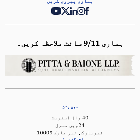
ہماری پیروی کریں
ہماری 9/11 سائٹ ملاحظہ کریں۔
مین ہٹن
40 وال اسٹریٹ
24ویں منزل
نیویارک، نیو یارک 10005
واشنگٹن، ڈی سی