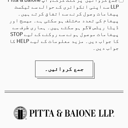
LLP سے اپنی انکوائری کے حوالے سے ٹیکسٹ
پیغامات وصول کرنے سے اتفاق کرتے ہیں۔
پیغام کی تعدد مختلف ہو سکتی ہے۔ میسج اور
ڈیٹا ریٹس لاگو ہو سکتے ہیں۔ ہماری طرف سے
پیغامات موصول ہونے سے روکنے کے لیے STOP
کا جواب دیں۔ مزید معلومات کے لیے HELP کا
جواب دیں۔
جمع کروائیں۔