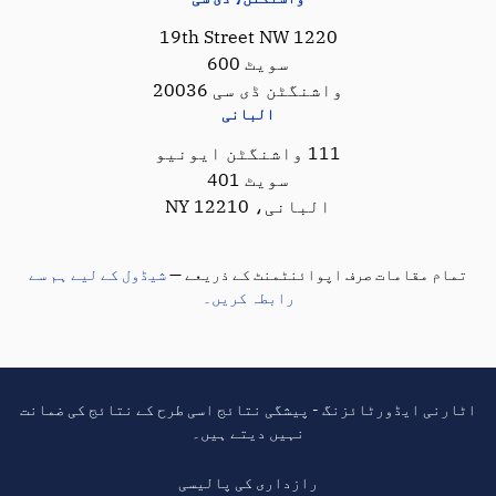
1220 19th Street NW
سویٹ 600
واشنگٹن ڈی سی 20036
البانی
111 واشنگٹن ایونیو
سویٹ 401
البانی، NY 12210
تمام مقامات صرف اپوائنٹمنٹ کے ذریعے —
شیڈول کے لیے ہم سے
رابطہ کریں۔
اٹارنی ایڈورٹائزنگ - پیشگی نتائج اسی طرح کے نتائج کی ضمانت
نہیں دیتے ہیں۔
رازداری کی پالیسی