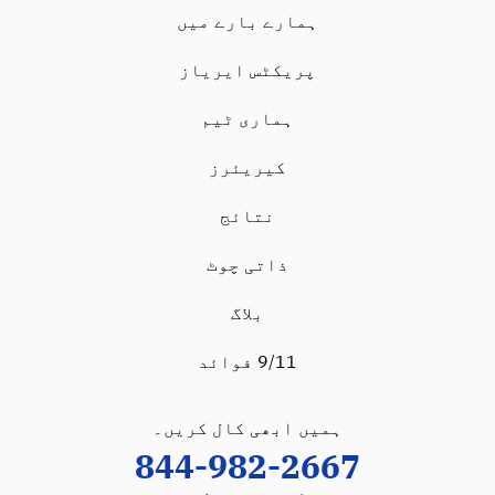
ہمارے بارے میں
پریکٹس ایریاز
ہماری ٹیم
کیریئرز
نتائج
ذاتی چوٹ
بلاگ
9/11 فوائد
ہمیں ابھی کال کریں۔
844-982-2667