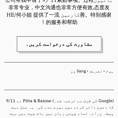
非常专业，中文沟通也非常方便有效,态度友
善。特别感谢کارمین HE/何小姐 提供了一流
的服务和帮助！
مشاورت کی درخواست کریں۔
ہوم
›
تعریف
›
liang وو
(Google کی طرف سے ترجمہ شدہ) Pitta & Baione نے 9/11
کا دعوی دائر کرنے میں میری مدد کی۔ یہ عمل بہت
پیشہ ورانہ تھا، چینی زبان میں بات چیت بھی بہت