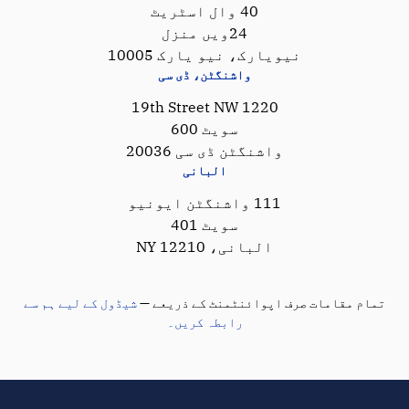
40 وال اسٹریٹ
24ویں منزل
نیویارک، نیو یارک 10005
واشنگٹن، ڈی سی
1220 19th Street NW
سویٹ 600
واشنگٹن ڈی سی 20036
البانی
111 واشنگٹن ایونیو
سویٹ 401
البانی، NY 12210
تمام مقامات صرف اپوائنٹمنٹ کے ذریعے —
شیڈول کے لیے ہم سے
رابطہ کریں۔