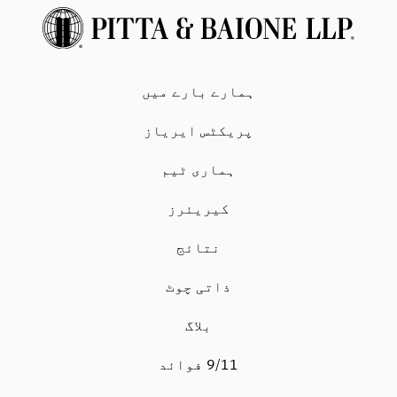
ہمارے بارے میں
پریکٹس ایریاز
ہماری ٹیم
کیریئرز
نتائج
ذاتی چوٹ
بلاگ
9/11 فوائد