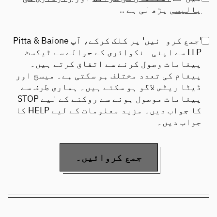
پالیسی
پڑھ لی ہے ..
'جمع کروائیں' پر کلک کرکے، آپ Pitta & Baione
LLP سے اپنی انکوائری کے حوالے سے ٹیکسٹ
پیغامات وصول کرنے سے اتفاق کرتے ہیں۔
پیغام کی تعدد مختلف ہو سکتی ہے۔ میسج اور
ڈیٹا ریٹس لاگو ہو سکتے ہیں۔ ہماری طرف سے
پیغامات موصول ہونے سے روکنے کے لیے STOP
کا جواب دیں۔ مزید معلومات کے لیے HELP کا
جواب دیں۔
جمع کروائیں۔