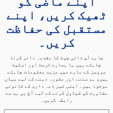
اپنے ماضی کو
ٹھیک کریں، اپنے
مستقبل کی حفاظت
کریں۔
چاہے آپ ذاتی چوٹ کا مقدمہ دائر کرنا
چاہتے ہیں یا ہمارے ٹرسٹ اور اسٹیٹ
سروسز کے بارے میں مزید معلومات چاہتے
ہیں، ہم سننے اور مشورہ دینے کے لیے یہاں
موجود ہیں۔ اپنی غیر ذمہ داری کے قانونی
مشاورت کو شیڈول کرنے کے لیے آج ہی ہم سے
رابطہ کریں۔