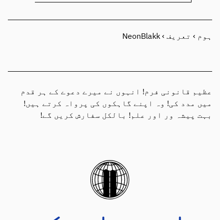
ہوم
›
تعریف
›
NeonBlakk
عظیم قانونی فرم! انہوں نے میرے دعوے کے ہر قدم
میں مدد کی! وہ اپنے گاہکوں کی پرواہ کرتے ہیں!
بہت پیشہ ور اور علم! بالکل سفارش کریں گے!