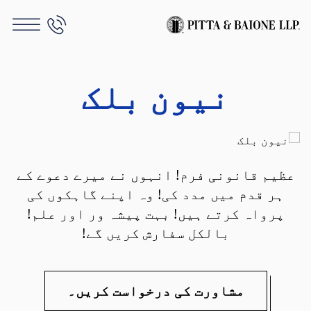
نیون بلک
عظیم قانونی فرم! انہوں نے میرے دعوے کے
ہر قدم میں مدد کی! وہ اپنے گاہکوں کی
پرواہ کرتے ہیں! بہت پیشہ ور اور علم!
بالکل سفارش کریں گے!
مشاورت کی درخواست کریں۔