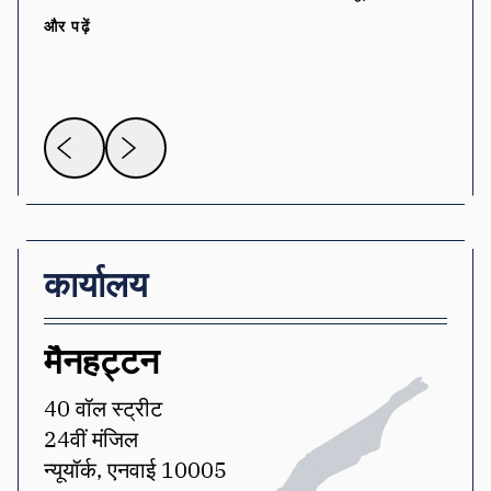
और पढ़ें
कार्यालय
मैनहट्टन
वा
40 वॉल स्ट्रीट
1220
24वीं मंजिल
सुइ
न्यूयॉर्क, एनवाई 10005
वाश