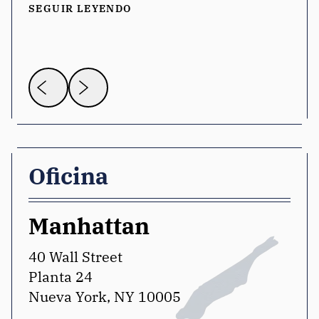
SEGUIR LEYENDO
Oficina
Manhattan
W
40 Wall Street
12
Planta 24
Sui
Nueva York, NY 10005
Wa