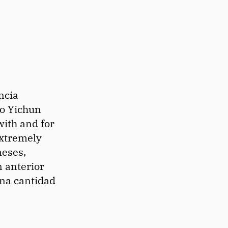
ncia
to Yichun
with and for
xtremely
meses,
n anterior
una cantidad